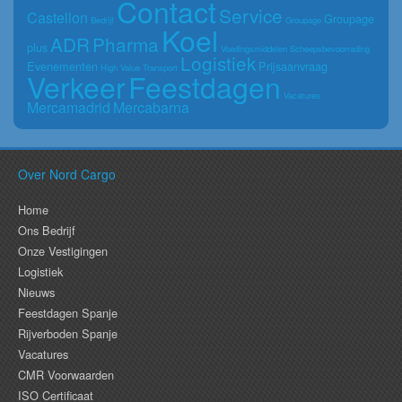
Contact
Service
Castellon
Groupage
Bedrijf
Groupage
Koel
ADR
Pharma
plus
Voedingsmiddelen
Scheepsbevoorrading
Logistiek
Evenementen
Prijsaanvraag
High Value Transport
Verkeer
Feestdagen
Vacatures
Mercamadrid
Mercabarna
Over Nord Cargo
Home
Ons Bedrijf
Onze Vestigingen
Logistiek
Nieuws
Feestdagen Spanje
Rijverboden Spanje
Vacatures
CMR Voorwaarden
ISO Certificaat