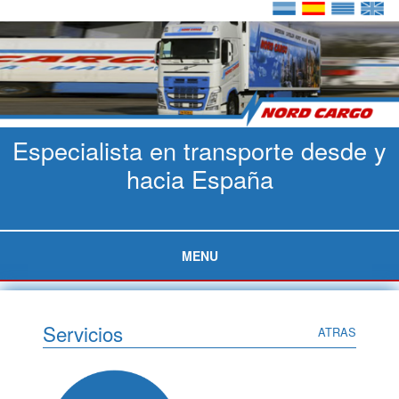
Especialista en transporte desde y
hacia España
MENU
Servicios
ATRAS